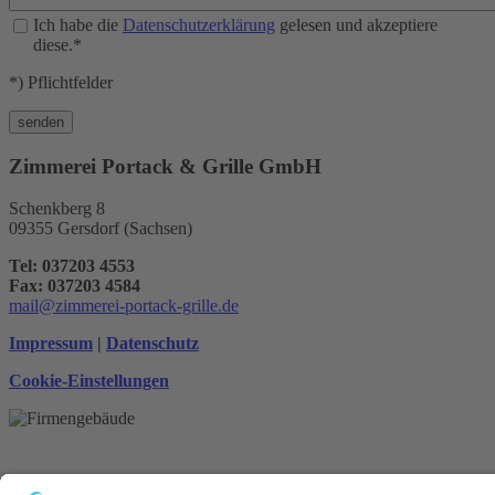
Ich habe die
Datenschutzerklärung
gelesen und akzeptiere
diese.*
*) Pflichtfelder
Zimmerei Portack & Grille GmbH
Schenkberg 8
09355 Gersdorf (Sachsen)
Tel: 037203 4553
Fax: 037203 4584
mail@zimmerei-portack-grille.de
Impressum
|
Datenschutz
Cookie-Einstellungen