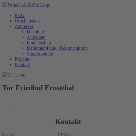
Skip
to
P&G
content
Holzhausbau
Zimmerei
Dachbau
Anbauten
Innenausbau
Denkmalpflege / Rekonstuktion
Sonderbauten
Projekte
Kontakt
Tor Friedhof Ernstthal
Kontakt